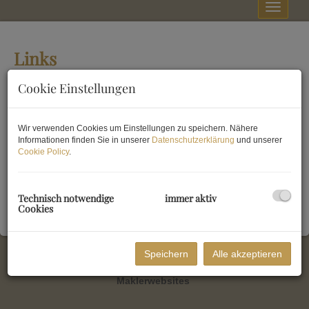
Navig
Links
Übersicht über die Förderungen des Landes Niederösterreich
Cookie Einstellungen
Wirtschaftskammer Österreich
Wir verwenden Cookies um Einstellungen zu speichern. Nähere
Informationen finden Sie in unserer
Datenschutzerklärung
und unserer
Cookie Policy
.
www.immodirekt.at
Technisch notwendige
immer aktiv
Cookies
Impressum
|
Datenschutz
|
AGB
|
Login
Speichern
Alle akzeptieren
Website powered by
Justimmo / Immobiliensoftware und
Maklerwebsites