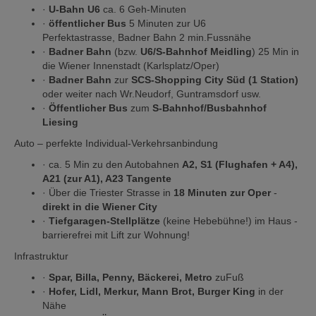
·
U-Bahn U6
ca. 6 Geh-Minuten
·
öffentlicher Bus
5 Minuten zur U6
Perfektastrasse, Badner Bahn 2 min.Fussnähe
·
Badner Bahn
(bzw.
U6/S-Bahnhof Meidling
) 25 Min in
die Wiener Innenstadt (Karlsplatz/Oper)
·
Badner Bahn
zur
SCS-Shopping City Süd (1 Station)
oder weiter nach Wr.Neudorf, Guntramsdorf usw.
·
Öffentlicher Bus
zum
S-Bahnhof/Busbahnhof
Liesing
Auto – perfekte Individual-Verkehrsanbindung
· ca. 5 Min zu den Autobahnen
A2, S1 (Flughafen + A4),
A21 (zur A1), A23 Tangente
· Über die Triester Strasse in
18 Minuten zur Oper
-
direkt in die Wiener City
·
Tiefgaragen-Stellplätze
(keine Hebebühne!) im Haus -
barrierefrei mit Lift zur Wohnung!
Infrastruktur
·
Spar, Billa, Penny, Bäckerei, Metro
zuFuß
·
Hofer, Lidl, Merkur, Mann Brot, Burger King
in der
Nähe