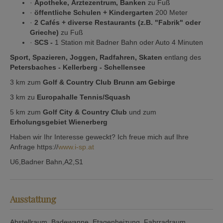
·
Apotheke, Ärztezentrum, Banken
zu Fuß
·
öffentliche Schulen + Kindergarten
200 Meter
·
2 Cafés + diverse Restaurants (z.B. "Fabrik" oder
Grieche)
zu Fuß
·
SCS -
1 Station mit Badner Bahn oder Auto 4 Minuten
Sport, Spazieren, Joggen, Radfahren, Skaten
entlang des
Petersbaches - Kellerberg - Schellensee
3 km zum
Golf & Country Club Brunn am Gebirge
3 km zu
Europahalle Tennis/Squash
5 km zum
Golf City & Country Club
und zum
Erholungsgebiet Wienerberg
Haben wir Ihr Interesse geweckt? Ich freue mich auf Ihre
Anfrage https://
www.i-sp.at
U6,Badner Bahn,A2,S1
Ausstattung
Abstellraum
Badewanne
Etagenheizung
Fahrradraum