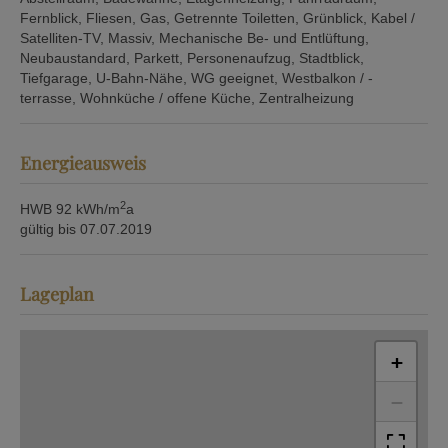
Fernblick
Fliesen
Gas
Getrennte Toiletten
Grünblick
Kabel /
Satelliten-TV
Massiv
Mechanische Be- und Entlüftung
Neubaustandard
Parkett
Personenaufzug
Stadtblick
Tiefgarage
U-Bahn-Nähe
WG geeignet
Westbalkon / -
terrasse
Wohnküche / offene Küche
Zentralheizung
Energieausweis
2
HWB
92 kWh/m
a
gültig bis
07.07.2019
Lageplan
+
−