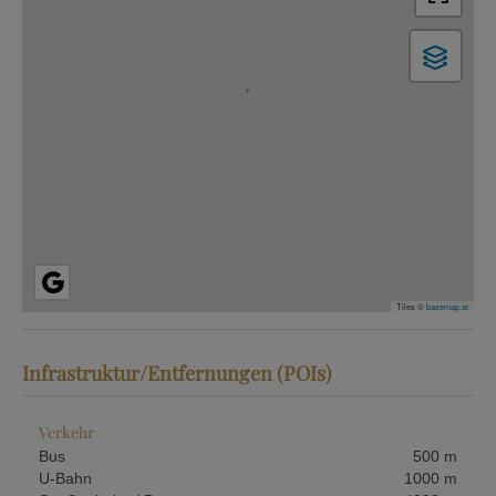
Tiles ©
basemap.at
Infrastruktur/Entfernungen (POIs)
Verkehr
Bus
500 m
U-Bahn
1000 m